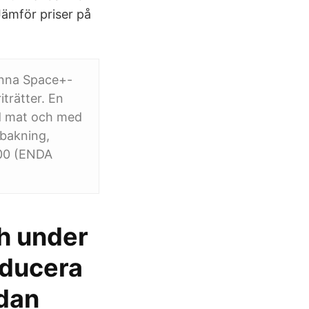
Jämför priser på
enna Space+-
iträtter. En
ad mat och med
 bakning,
.00 (ENDA
h under
oducera
edan