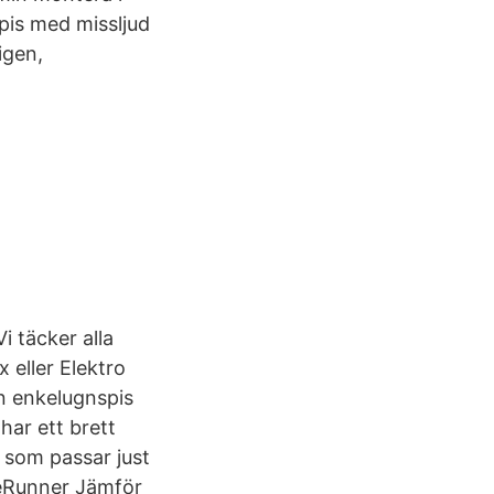
spis med missljud
igen,
i täcker alla
 eller Elektro
in enkelugnspis
har ett brett
s som passar just
iceRunner Jämför