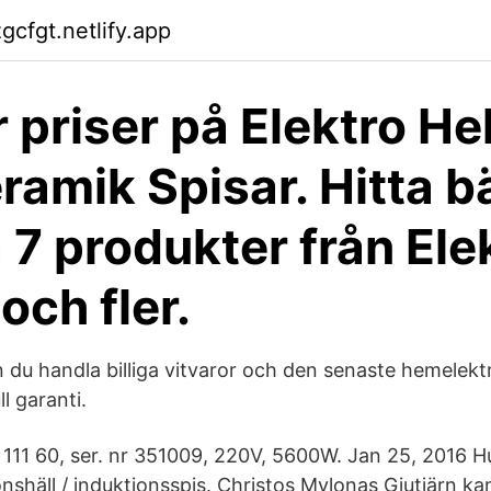
gcfgt.netlify.app
 priser på Elektro He
ramik Spisar. Hitta b
å 7 produkter från Ele
och fler.
u handla billiga vitvaror och den senaste hemelektron
ll garanti.
r 111 60, ser. nr 351009, 220V, 5600W. Jan 25, 2016 
ionshäll / induktionsspis. Christos Mylonas Gjutjärn k