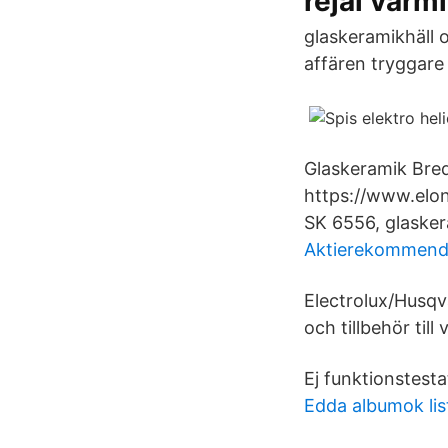
rejäl varm
glaskeramikhäll 
affären tryggare 
Glaskeramik Bred
https://www.elon.
SK 6556, glasker
Aktierekommend
Electrolux/Husqv
och tillbehör til
Ej funktionstesta
Edda albumok lis