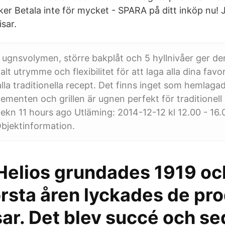
iker Betala inte för mycket - SPARA på ditt inköp nu! 
isar.
 ugnsvolymen, större bakplåt och 5 hyllnivåer ger d
lt utrymme och flexibilitet för att laga alla dina favor
alla traditionella recept. Det finns inget som hemlag
ementen och grillen är ugnen perfekt för traditionell
stekn 11 hours ago Utläming: 2014-12-12 kl 12.00 - 16
bjektinformation.
 Helios grundades 1919 oc
örsta åren lyckades de pr
sar. Det blev succé och s