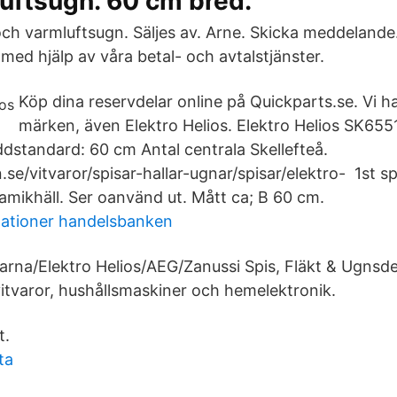
luftsugn. 60 cm bred.
och varmluftsugn. Säljes av. Arne. Skicka meddelande.
med hjälp av våra betal- och avtalstjänster.
Köp dina reservdelar online på Quickparts.se. Vi 
märken, även Elektro Helios. Elektro Helios SK655
dstandard: 60 cm Antal centrala Skellefteå.
se/vitvaror/spisar-hallar-ugnar/spisar/elektro- 1st sp
amikhäll. Ser oanvänd ut. Mått ca; B 60 cm.
ationer handelsbanken
arna/Elektro Helios/AEG/Zanussi Spis, Fläkt & Ugnsde
l vitvaror, hushållsmaskiner och hemelektronik.
t.
ta