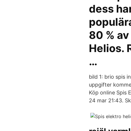
dess har
populär
80 % av 
Helios. 
…
bild 1: brio spis
uppgifter kommer
Köp online Spis 
24 mar 21:43. Sk