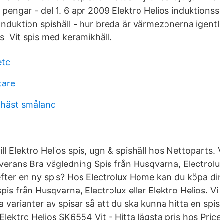
pengar - del 1. 6 apr 2009 Elektro Helios induktions
duktion spishäll - hur breda är värmezonerna igentl
s Vit spis med keramikhäll.
etc
tare
 häst småland
ll Elektro Helios spis, ugn & spishäll hos Nettoparts. V
erans Bra vägledning Spis från Husqvarna, Electrolux
 efter en ny spis? Hos Electrolux Home kan du köpa d
pis från Husqvarna, Electrolux eller Elektro Helios. Vi 
a varianter av spisar så att du ska kunna hitta en spi
 Elektro Helios SK6554 Vit - Hitta lägsta pris hos Pr