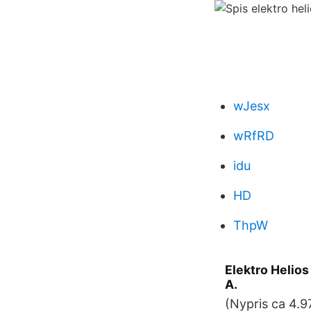
wJesx
wRfRD
idu
HD
ThpW
Elektro Helios
A.
(Nypris ca 4.9