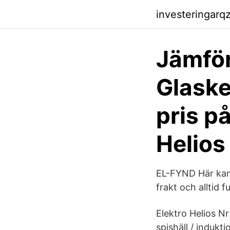
investeringarqz
Jämför
Glaske
pris p
Helios 
EL-FYND Här kan d
frakt och alltid fu
Elektro Helios N
spishäll / indukt