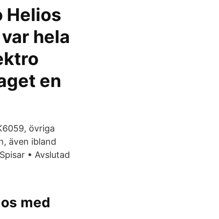
o Helios
var hela
ektro
aget en
SK6059, övriga
n, även ibland
Spisar • Avslutad
lios med