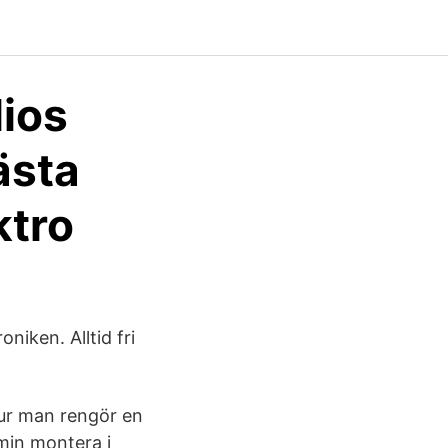
lios
ästa
ktro
iken. Alltid fri
Hur man rengör en
amin montera i