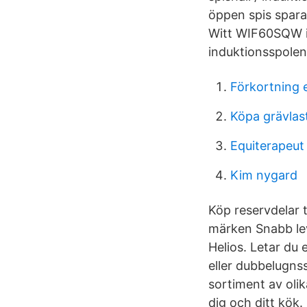
öppen spis spara 
Witt WIF60SQW in
induktionsspolen
Förkortning 
Köpa grävlas
Equiterapeut
Kim nygard
Köp reservdelar ti
märken Snabb lev
Helios. Letar du
eller dubbelugnss
sortiment av olik
dig och ditt kök.