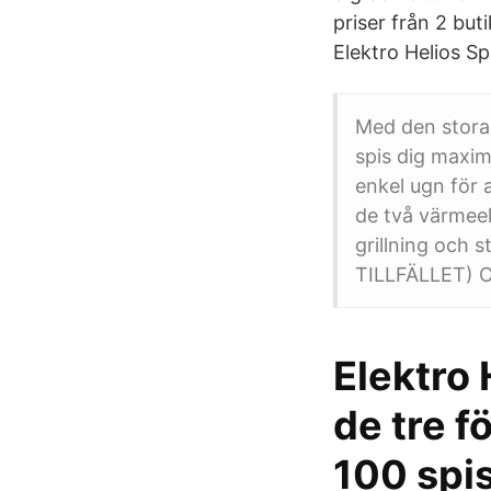
priser från 2 but
Elektro Helios Sp
Med den stora
spis dig maxima
enkel ugn för 
de två värmeel
grillning och 
TILLFÄLLET) O
Elektro
de tre f
100 spi