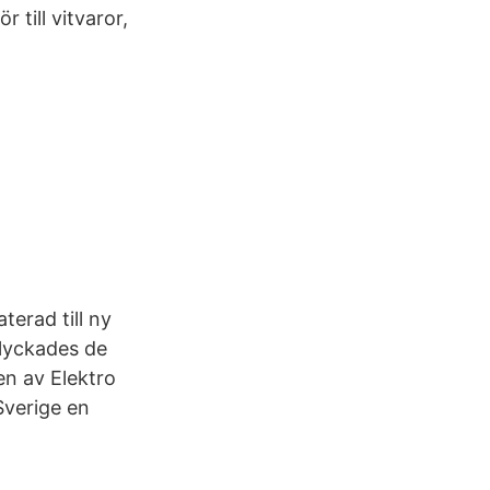
 till vitvaror,
erad till ny
 lyckades de
en av Elektro
Sverige en